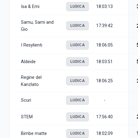
Isa & Emi
18:03:13
LUDICA
Samu, Sami and
17:39:42
LUDICA
Gio
I Resylienti
18:06:05
LUDICA
Aldeide
18:03:51
LUDICA
Regine del
18:06:25
LUDICA
Kanzlato
Scuri
-
LUDICA
STEM
17:56:40
LUDICA
Bimbe matte
18:02:09
LUDICA