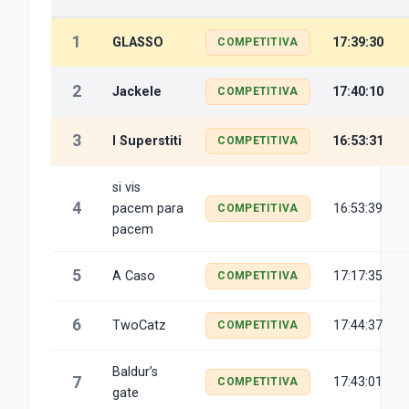
1
GLASSO
17:39:30
COMPETITIVA
2
Jackele
17:40:10
COMPETITIVA
3
I Superstiti
16:53:31
COMPETITIVA
si vis
4
pacem para
16:53:39
COMPETITIVA
pacem
5
A Caso
17:17:35
COMPETITIVA
6
TwoCatz
17:44:37
COMPETITIVA
Baldur’s
7
17:43:01
COMPETITIVA
gate