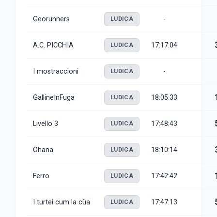
Georunners
-
LUDICA
A.C. PICCHIA
17:17:04
LUDICA
I mostraccioni
-
LUDICA
GallineInFuga
18:05:33
LUDICA
Livello 3
17:48:43
LUDICA
Ohana
18:10:14
LUDICA
Ferro
17:42:42
LUDICA
I turtei cum la cùa
17:47:13
LUDICA