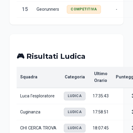
15
Georunners
-
COMPETITIVA
🎮 Risultati Ludica
Ultimo
Squadra
Categoria
Puntegg
Orario
Luca l'esploratore
17:35:43
LUDICA
Cuginanza
17:58:51
LUDICA
CHI CERCA TROVA
18:07:45
LUDICA