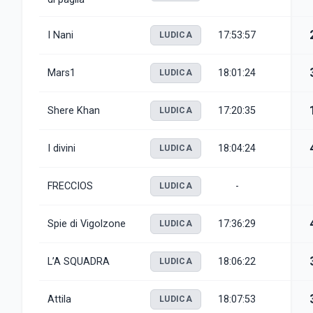
I Nani
17:53:57
LUDICA
Mars1
18:01:24
LUDICA
Shere Khan
17:20:35
LUDICA
I divini
18:04:24
LUDICA
FRECCIOS
-
LUDICA
Spie di Vigolzone
17:36:29
LUDICA
L’A SQUADRA
18:06:22
LUDICA
Attila
18:07:53
LUDICA