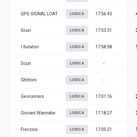
GPS SIGNAL LOAT
17:56:43
LUDICA
Scuri
17:53:31
LUDICA
I fiutatori
17:58:58
LUDICA
Scuri
-
LUDICA
Ghittoni
-
LUDICA
Georunners
17:01:16
LUDICA
Giovani Wannabe
17:18:27
LUDICA
Freccios
17:05:21
LUDICA