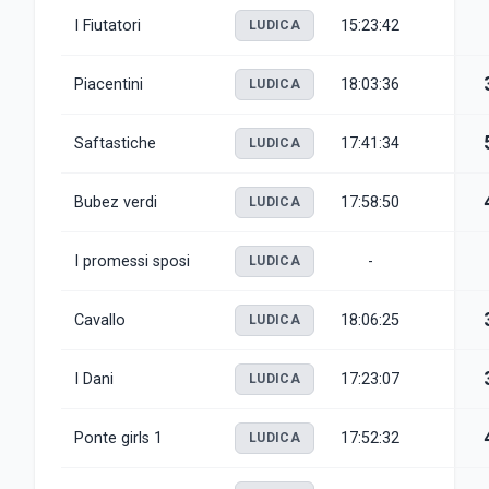
I Fiutatori
15:23:42
LUDICA
Piacentini
18:03:36
LUDICA
Saftastiche
17:41:34
LUDICA
Bubez verdi
17:58:50
LUDICA
I promessi sposi
-
LUDICA
Cavallo
18:06:25
LUDICA
I Dani
17:23:07
LUDICA
Ponte girls 1
17:52:32
LUDICA