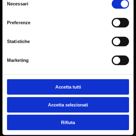
12:45
Necessari
del
consenso
Premiazioni della categoria competitiva e saluti
finali
Preferenze
Statistiche
WebApp Dedicata
Marketing
Nessun download dagli store. Si gioca dal browser
dello smartphone.
Accetta tutti
Sicurezza Stradale
Accetta selezionati
L'evento si svolge su strade aperte al pubblico. È
obbligatorio il rispetto del Codice della Strada.
Rifiuta