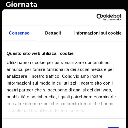
Giornata
9:30
Apertura ritrovo e consegna kit di gioco (mappa e
Consenso
Dettagli
Informazioni sui cookie
gadget)
Questo sito web utilizza i cookie
10:30
Utilizziamo i cookie per personalizzare contenuti ed
Briefing tecnico centralizzato e partenza ufficiale
annunci, per fornire funzionalità dei social media e per
dell'evento
analizzare il nostro traffico. Condividiamo inoltre
informazioni sul modo in cui utilizzi il nostro sito con i
nostri partner che si occupano di analisi dei dati web,
12:30
pubblicità e social media, i quali potrebbero combinarle
Orario massimo di arrivo e chiusura dei quiz sulla
con altre informazioni che hai fornito loro o che hanno
raccolto dal tuo utilizzo dei loro servizi.
WebApp
Selezione